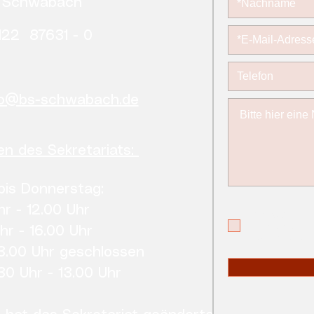
6 Schwabach
122 87631 - 0
fo@bs-schwabach.de
en des Sekretariats:
is Donnerstag:
hr - 12.00 Uhr
Ich habe die
Kenntnis g
hr - 16.00 Uhr
Datenschutz
13.00 Uhr geschlossen
.30 Uhr - 13.00 Uhr