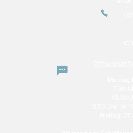
9112
09
in
Öffnungszeit
Montag b
7.30 U
13.00 U
12.00 Uhr bis 
Freitag: 07