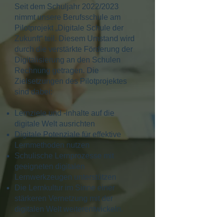
Seit dem Schuljahr 2022/2023
nimmt unsere Berufsschule am
Pilotprojekt „Digitale Schule der
Zukunft“ teil. Diesem Umstand wird
durch die verstärkte Förderung der
Digitalisierung an den Schulen
Rechnung getragen. Die
Zielsetzungen des Pilotprojektes
sind dabei:
Lernziele und -inhalte auf die
digitale Welt ausrichten
Digitale Potenziale für effektive
Lernmethoden nutzen
Schulische Lernprozesse mit
geeigneten digitalen
Lernwerkzeugen unterstützen
Die Lernkultur im Sinne einer
stärkeren Vernetzung mit der
digitalen Welt weiterentwickeln.