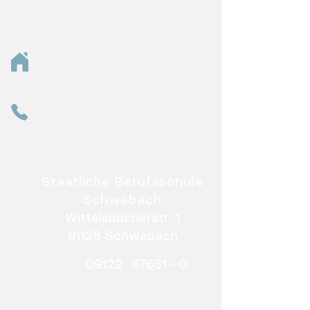
Staatliche Berufsschule
Schwabach
Wittelsbacherstr. 1
91126 Schwabach
09122 87631 - 0