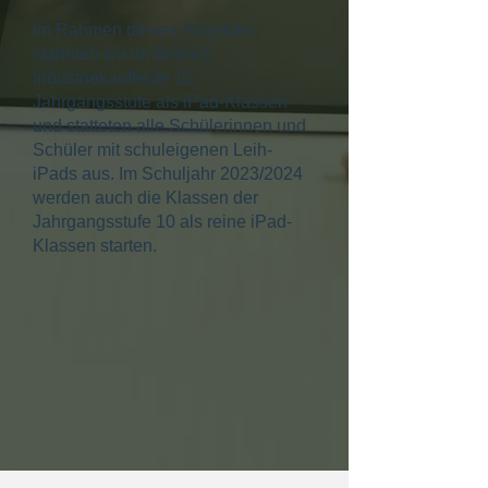
Im Rahmen dieses Projektes
starteten wir im Bereich
Industriekaufleute 11.
Jahrgangsstufe als iPad-Klassen
und statteten alle Schülerinnen und
Schüler mit schuleigenen Leih-
iPads aus. Im Schuljahr 2023/2024
werden auch die Klassen der
Jahrgangsstufe 10 als reine iPad-
Klassen starten.