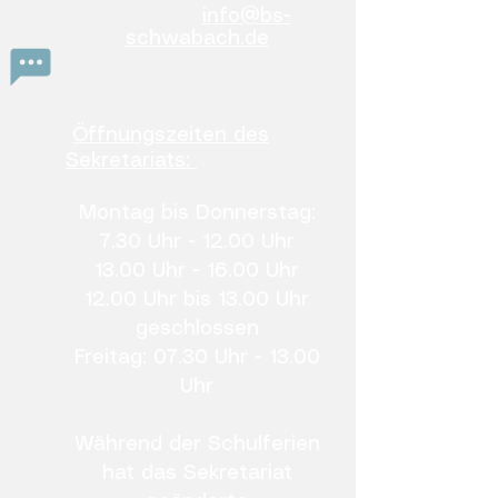
info@bs-
schwabach.de
Öffnungszeiten des
Sekretariats:
Montag bis Donnerstag:
7.30 Uhr - 12.00 Uhr
13.00 Uhr - 16.00 Uhr
12.00 Uhr bis 13.00 Uhr
geschlossen
Freitag: 07.30 Uhr - 13.00
Uhr
Während der Schulferien
hat das
Sekretariat