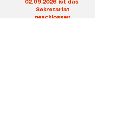
02.09.2026
ist das
Sekretariat
geschlossen
Anfahrt
Bitte verwenden Sie hierzu
unseren Link
auf google-maps.
Dazu
öffnet
sich auch aus
rechtlichen Gründen eine neue
Seite!